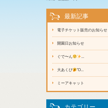
最新記事
電子チケット販売のお知らせ
開園日お知らせ
ぐで〜ん
...
大あくび
Ὂ...
ミーアキャット
カテゴリー