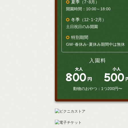
夏季（7･8月）
開園時間：10:00～18:00
冬季（12･1･2月）
土日祝日のみ開園
特別期間
GW･春休み･夏休み期間中は無休
入園料
大人
小人
800
500
円
動物のおやつ：1つ200円〜