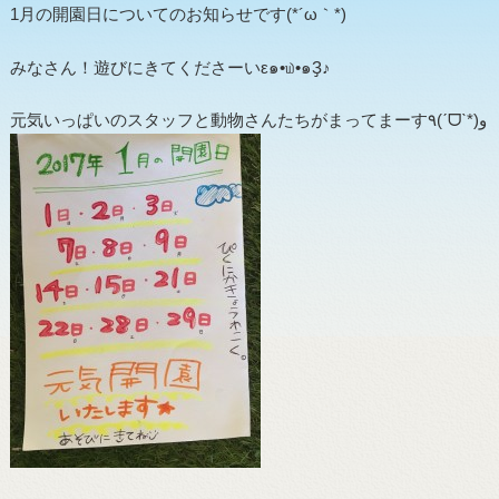
1月の開園日についてのお知らせです(*´ω｀*)
みなさん！遊びにきてくださーいε๑•௰•๑Ҙ♪
元気いっぱいのスタッフと動物さんたちがまってまーす٩(ˊᗜˋ*)و