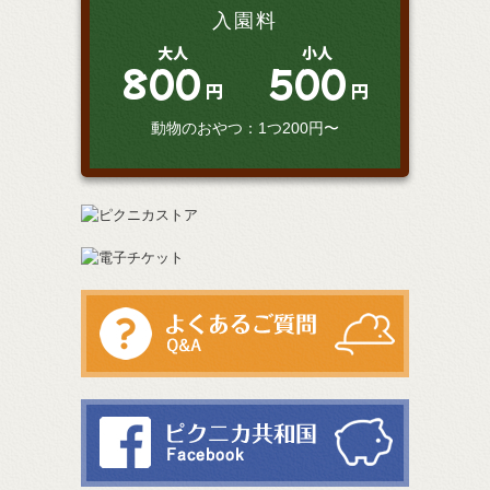
入園料
大人
小人
800
500
円
円
動物のおやつ：1つ200円〜