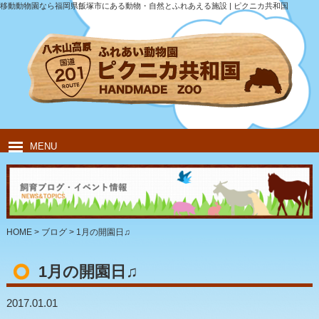
移動動物園なら福岡県飯塚市にある動物・自然とふれあえる施設 | ピクニカ共和国
MENU
HOME
ピクニカ共和国について
動物紹介
移動動物園
飲食・キャンプ
団体のお客様
HOME
>
ブログ
>
1月の開園日♫
1月の開園日♫
2017.01.01