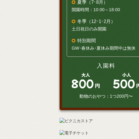
夏季（7･8月）
開園時間：10:00～18:00
冬季（12･1･2月）
土日祝日のみ開園
特別期間
GW･春休み･夏休み期間中は無休
入園料
大人
小人
800
500
円
動物のおやつ：1つ200円〜