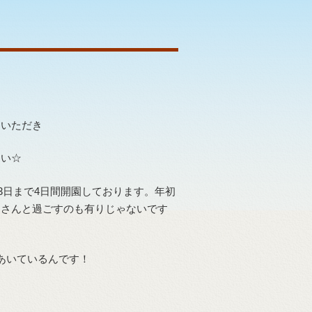
園いただき
さい☆
月3日まで4日間開園しております。年初
物さんと過ごすのも有りじゃないです
あいているんです！