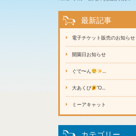
最新記事
電子チケット販売のお知らせ
開園日お知らせ
ぐで〜ん
...
大あくび
Ὂ...
ミーアキャット
カテゴリー