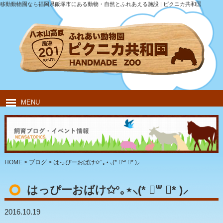
移動動物園なら福岡県飯塚市にある動物・自然とふれあえる施設 | ピクニカ共和国
MENU
HOME
ピクニカ共和国について
動物紹介
移動動物園
飲食・キャンプ
団体のお客様
HOME
>
ブログ
>
はっぴーおばけ✩°｡⋆⸜(* ॑꒳ ॑* )⸝
はっぴーおばけ✩°｡⋆⸜(* ॑꒳ ॑* )⸝
2016.10.19