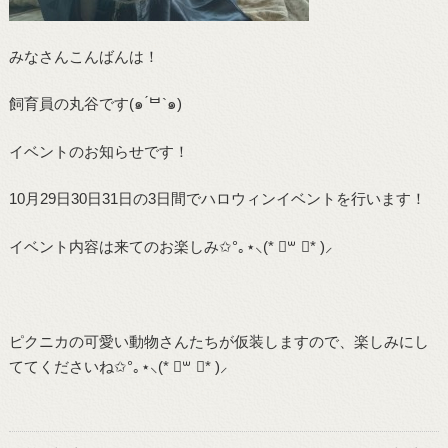
みなさんこんばんは！
飼育員の丸谷です(๑ ́ᄇ`๑)
イベントのお知らせです！
10月29日30日31日の3日間でハロウィンイベントを行います！
イベント内容は来てのお楽しみ✩°｡⋆⸜(* ॑꒳ ॑* )⸝
ピクニカの可愛い動物さんたちが仮装しますので、楽しみにし
ててくださいね✩°｡⋆⸜(* ॑꒳ ॑* )⸝