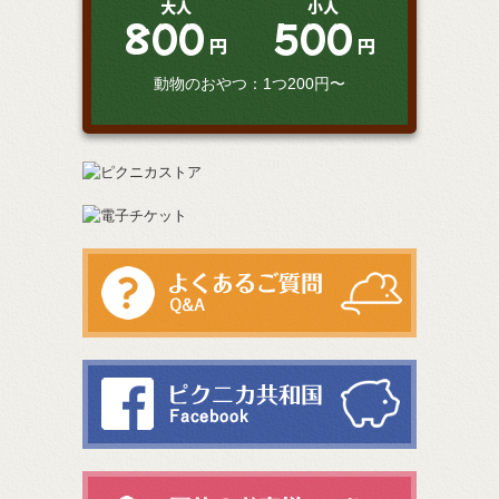
大人
小人
800
500
円
円
動物のおやつ：1つ200円〜