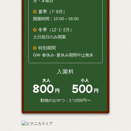
水・木曜日
夏季（7･8月）
開園時間：10:00～18:00
冬季（12･1･2月）
土日祝日のみ開園
特別期間
GW･春休み･夏休み期間中は無休
入園料
大人
小人
800
500
円
円
動物のおやつ：1つ200円〜