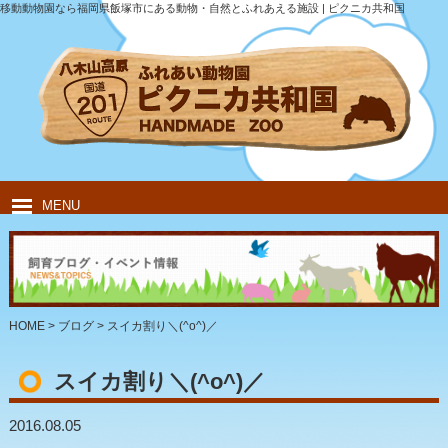
移動動物園なら福岡県飯塚市にある動物・自然とふれあえる施設 | ピクニカ共和国
MENU
HOME
ピクニカ共和国について
動物紹介
移動動物園
飲食・キャンプ
団体のお客様
HOME
>
ブログ
>
スイカ割り＼(^o^)／
スイカ割り＼(^o^)／
2016.08.05