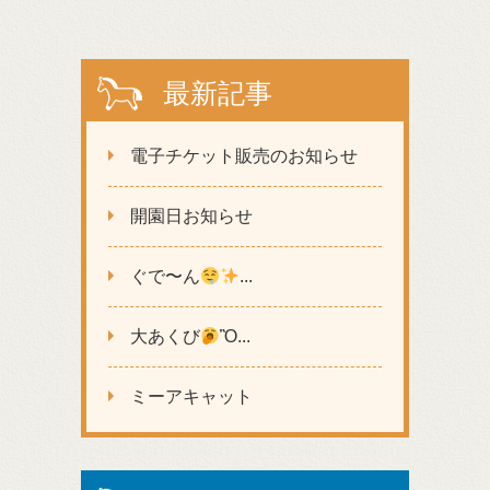
最新記事
電子チケット販売のお知らせ
開園日お知らせ
ぐで〜ん
...
大あくび
Ὂ...
ミーアキャット