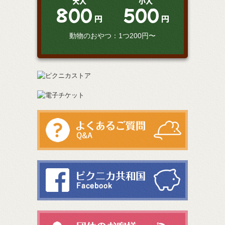
大人
小人
800
500
円
円
動物のおやつ：1つ200円〜