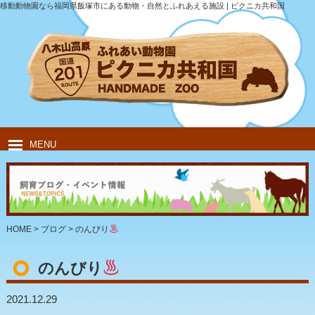
移動動物園なら福岡県飯塚市にある動物・自然とふれあえる施設 | ピクニカ共和国
MENU
HOME
ピクニカ共和国について
動物紹介
移動動物園
飲食・キャンプ
団体のお客様
HOME
>
ブログ
>
のんびり
のんびり
2021.12.29