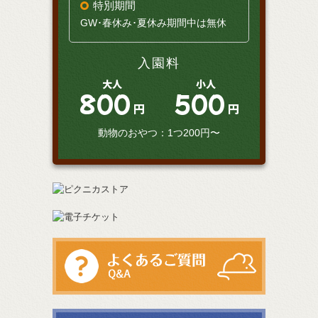
特別期間
GW･春休み･夏休み期間中は無休
入園料
大人
小人
800
500
円
円
動物のおやつ：1つ200円〜