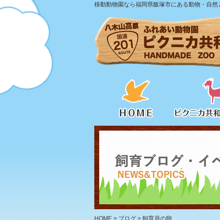
移動動物園なら福岡県飯塚市にある動物・自然と
HOME
>
ブログ
>
飼育員の卵