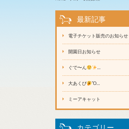
最新記事
電子チケット販売のお知らせ
開園日お知らせ
ぐで〜ん
...
大あくび
Ὂ...
ミーアキャット
カテゴリー