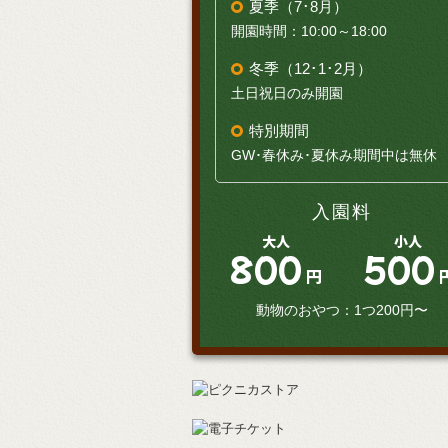
夏季（7･8月）
開園時間：10:00～18:00
冬季（12･1･2月）
土日祝日のみ開園
特別期間
GW･春休み･夏休み期間中は無休
入園料
大人
小人
800
500
円
動物のおやつ：1つ200円〜