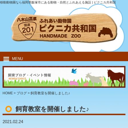
移動動物園なら福岡県飯塚市にある動物・自然とふれあえる施設 | ピクニカ共和国
MENU
HOME
ピクニカ共和国について
動物紹介
移動動物園
飲食・キャンプ
団体のお客様
HOME
>
ブログ
>
飼育教室を開催しました♪
飼育教室を開催しました♪
2021.02.24