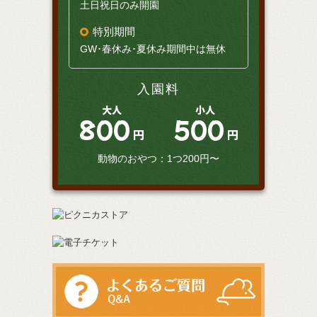
土日祝日のみ開園
特別期間
GW･春休み･夏休み期間中は無休
入園料
大人
小人
800
500
円
円
動物のおやつ：1つ200円〜