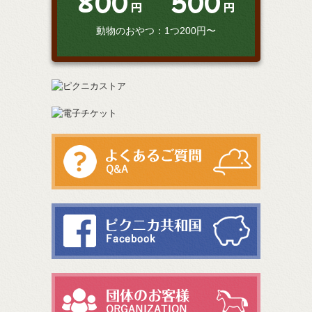
800
500
円
円
動物のおやつ：1つ200円〜