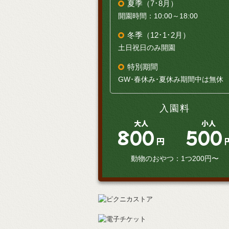
夏季（7･8月）
開園時間：10:00～18:00
冬季（12･1･2月）
土日祝日のみ開園
特別期間
GW･春休み･夏休み期間中は無休
入園料
大人
小人
800
500
円
動物のおやつ：1つ200円〜