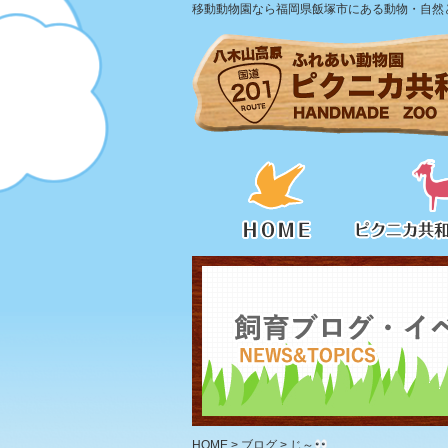
移動動物園なら福岡県飯塚市にある動物・自然と
HOME
>
ブログ
>
じ～