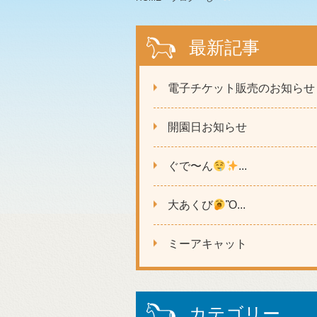
最新記事
電子チケット販売のお知らせ
開園日お知らせ
ぐで〜ん
...
大あくび
Ὂ...
ミーアキャット
カテゴリー