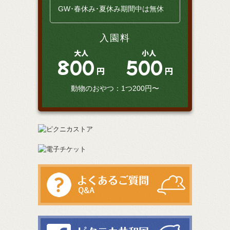
GW･春休み･夏休み期間中は無休
入園料
大人
小人
800
500
円
円
動物のおやつ：1つ200円〜