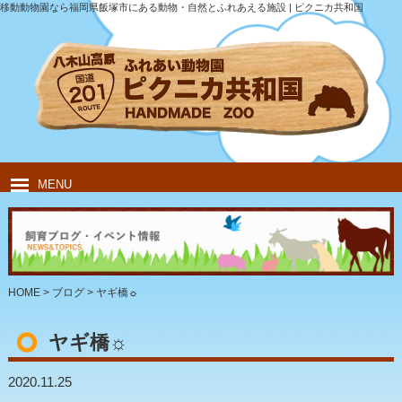
移動動物園なら福岡県飯塚市にある動物・自然とふれあえる施設 | ピクニカ共和国
MENU
HOME
ピクニカ共和国について
動物紹介
移動動物園
飲食・キャンプ
団体のお客様
HOME
>
ブログ
>
ヤギ橋☼
ヤギ橋☼
2020.11.25